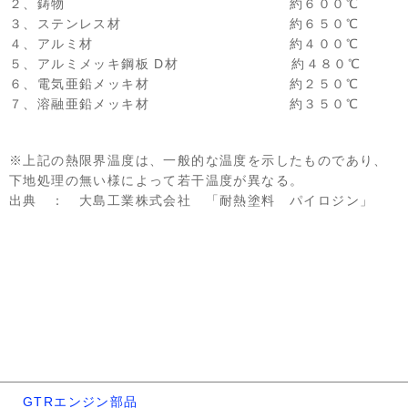
２、鋳物 約６００℃
３、ステンレス材 約６５０℃
４、アルミ材 約４００℃
５、アルミメッキ鋼板 D材 約４８０℃
６、電気亜鉛メッキ材 約２５０℃
７、溶融亜鉛メッキ材 約３５０℃
※上記の熱限界温度は、一般的な温度を示したものであり、
下地処理の無い様によって若干温度が異なる。
出典 ： 大島工業株式会社 「耐熱塗料 パイロジン」
GTRエンジン部品