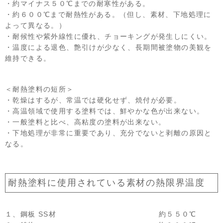
・約マイナス５０℃までの耐寒性がある。
・約６００℃まで耐熱性がある。（但し、素材、下地処理に
よって異なる。）
・耐候性や紫外線性に優れ、チョーキングが発生しにくい。
・温度による退色、艶引けが少なく、長期間被塗物の美観を
維持できる。
＜耐熱塗料の短所＞
・乾燥はするが、常温では硬化せず、焼付が必要。
・高温領域で使用する塗料では、鮮やかな色が出来ない。
・一般塗料と比べ、高粘度の塗料が出来ない。
・下地処理が非常に重要であり、充分でないと剥離の原因と
なる。
耐熱塗料に使用されている素材の熱限界温度
１、鋼板 SS材 約５５０℃