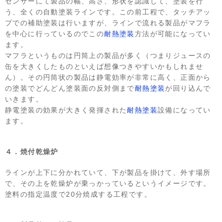
センサーにて製品の幅、高さ、形状を認識して、塗装を行
う、全くの自動塗装ラインです。この前工程で、タッチアッ
プでの補助塗装は行いますが、ラインで流れる製品がマフラ
を中心に行っているのでこの
耐熱塗装
方法が可能になってい
ます。
マフラというものは円筒上の製品が多く（つまりジュースの
缶を大きくしたものといえば想像つきやすいかもしれませ
ん）。その円筒状の製品は静電効率が非常に高く、正面から
の塗装でどんどん塗装面の反対側まで
耐熱塗装
が回り込んで
いきます。
静電塗装の効果が大きく発揮された
耐熱塗装
設備になってい
ます。
４．焼付乾燥炉
ラインが上下に分かれていて、下が製品を掛けて、外す場所
で、その上を乾燥炉が乗っかっているというイメージです。
塗料の指定温度で20分焼成する工程です。